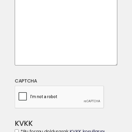
CAPTCHA
KVKK
*Bu formu doldurarak
KVKK koşullarını