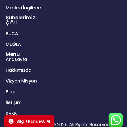
Mesleki İngilizce
Şubelerimiz
ÇİĞLİ
BUCA
MUĞLA
Menu
Anasayfa
Hakkımızda
Vizyon Misyon
Blog
İletişim
KVKK
Bilgi / Randevu Al
English Explorer @ 2025. All Rights Reserved.